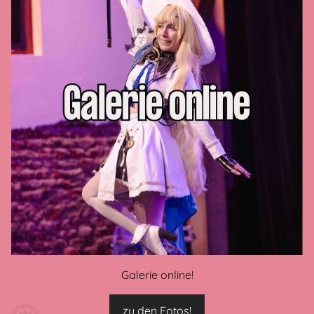
Privacy policy
Imprint
GTC
Contact us
Payment methods
Cookie-Settings
CONNECT WITH US
Galerie online!
zu den Fotos!