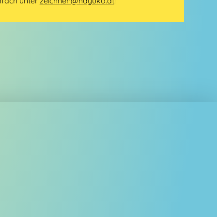
nfach unter
zeichnen@hayuko.at
!